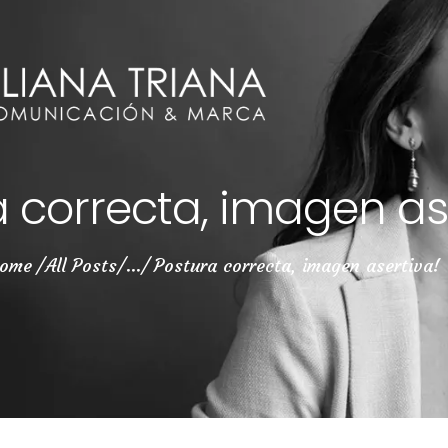
 correcta, imagen as
ome
All Posts
...
Postura correcta, imagen asertiva!